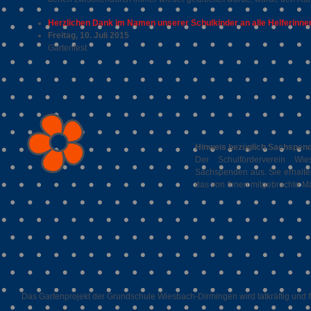
Herzlichen Dank im Namen unserer Schulkinder an alle Helferinnen
Freitag, 10. Juli 2015
Gartenfest.
Hinweis bezüglich Sachspen
Der Schulförderverein Wi
Sachspenden aus. Sie erhalte
das von Ihnen mitgebrachte Ma
Das Gartenprojekt der Grundschule Wiesbach-Dirmingen wird tatkräftig und fi