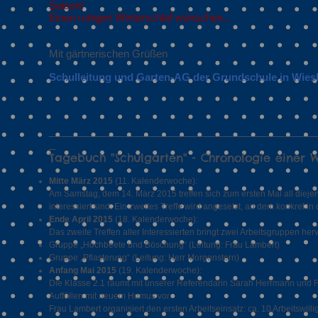
Saison!
Einen ruhigen Winterschlaf wünschen...
Mit gärtnerischen Grüßen
Schulleitung und Garten-AG der Grundschule in Wie
__________________________________________
_
Tagebuch "Schulgarten" - Chronologie einer 
Mitte März 2015
(11. Kalenderwoche):
Am Samstag, dem 14. März 2015 treffen sich zum ersten Mal all diej
interessiert sind. Ein zweites Treffe wird angesetzt, an dem konkret 
Ende April 2015
(18. Kalenderwoche):
Das zweite Treffen aller Interessierten bringt zwei Arbeitsgruppen herv
Gruppe „Hochbeete und Böschung“ (Leitung: Frau Lambert)
Gruppe „Pflasterung“ (Leitung: Herr Morgenstern)
Anfang Mai 2015
(19. Kalenderwoche):
Die Klasse 2.1 räumt mit unserer Referendarin Sarah Herrmann und F
Auffüllen mit neuem Humus vor.
Frau Lambert organisiert den ersten Arbeitseinsatz: ca. 10 Arbeitswil