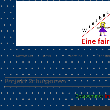
Downloads
News
Termine
Über un
Projekt Schulgarten S
Spätsommer
im