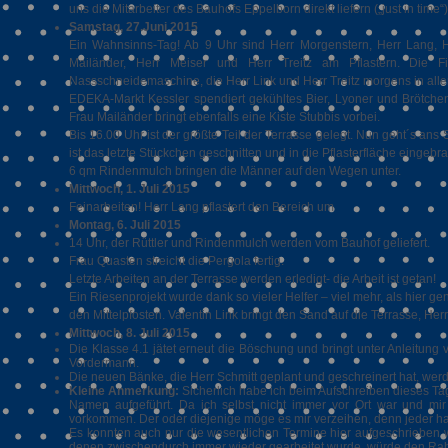
uns die Mitarbeiter des Bauhofs Eppelborn direkt liefern („just in time“)
Samstag, 27.Juni 2015
Ein Wahnsinns-Tag! Ab 9 Uhr sind Herr Morgenstern, Herr Lang, H
Mailänder, Herr Meiser und Herr Treitz am Pflastern. Die F
Nassschneidemaschine, die Herr Link und Herr Treitz morgens in alle
EDEKA-Markt Kessler spendiert gekühltes Bier, Lyoner und Brötche
Frau Mailänder bringt ebenfalls eine Kiste Stubbis vorbei.
Bis 16.00 Uhr ist der größte Teil der Terrasse gelegt. Nun geht´s ans
ist das letzte Stückchen geschnitten und in die Pflasterfläche eingebra
6 qm Rindenmulch bringen die Männer auf den Wegen unter.
Mittwoch, 1. Juli 2015
Feinarbeiten! Herr Lang pflastert den Bereich um
Montag, 6. Juli 2015
14 Uhr, der Rüttler und Rindenmulch werden vom Bauhof geliefert.
Frau Quasten streicht die Pergola fertig.
Letzte Arbeiten an der Terrasse werden erledigt- die Arbeit ist getan!
Ein Riesenprojekt wurde dank so vieler Helfer – viel mehr, als hier g
den Mittelpfosten. Valentin Link bringt den Sand auf die Terrasse, Herr
Mittwoch, 8. Juli 2015
Die Klasse 4.1 jätet erneut die Böschung und bringt unter Anleitung 
Vordermann.
Die neuen Bänke, die Herr Schmitt geplant und geschreinert hat, we
Kleine Anmerkung:
Sicherlich habe ich beim Aufschreiben dieses Ta
Namen aufgeführt. Da ich selbst nicht immer vor Ort war und mir
vorkommen. Der oder diejenige möge es mir verzeihen, denn jeder h
Es konnten auch nur die wesentlichen Termine hier aufgeschrieben w
denen zwischendurch immer wieder gearbeitet wurde, würde den R