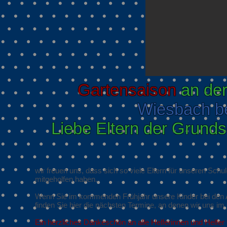
Gartensaison
an de
Wiesbach b
Liebe Eltern der Grund
wir freuen uns, dass sich so viele Eltern für unseren Schul
mitgeholfen haben.
Wenn Sie im kommenden Frühjahr unsere Kinder bei den A
finden Sie hier die nächsten Termine, an denen wir uns im
Ein herzliches Dankeschön an alle Helferinnen und Helfer