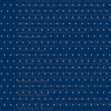
Uhr. Traktor mit Anhänger und Seilwinde werden zum Einsatz komme
Herr Treitz besorgt Kanthölzer zum Neubau des Gartenmobiliars.
Herr Thomas Schmitt sagt zu, die neuen Bänke für den Schulgarten z
100 qm Pflastersteine werden von Herrn Morgenstern für den Sitzplatz
Raiffeisenmarkt Wiesbach sagt zu, die Randsteine zur Befestigung der
11.Mai 2015
(Kalenderwoche 20):
Ortsvorsteher Klaus Herold setzt sich für eine finanzielle Zuwendung 
angeschafft werden, um die Randsteine zu verlegen.
Samstag, 16. Mai 2015
Eltern (Fr. Adt, Fr. Broschart, Hr. Geisen, Fr. und Hr. Lambert, Fr. Ma
Kipper, Fr. und Hr. Rothbrust, Hr. Treitz, Hr. Zewe)
und Kinder der Klasse
unserem Schulgarten:
Böschung wird von Wildwuchs befreit
Die Kräuterschnecke wird von Wildpflanzen befreit und neu bepflanzt
Kinder, Eltern und Fr. Klees streichen die Einfassungen der Hochbeet
Herr Morgenstern schleift erneuerungsbedürftiges Holz der Pergola a
Für Essen und Gertränke sorgen Fr. Busch, Fr. Dünkel, Fr. Mailänder
Hr. Treitz und Hr. Poyo-Gonzales bereiten das Holz für die neuen Bän
Mittwoch, 20. Mai 2015
Planungstreffen der Klassenelternsprecher mit dem Schulelternsprech
Gestaltung des Sommergartenfests am 10.Juli 2015
Mittwoch, 27. Mai 2015
Guido Geißen von der NAJU pflanzt mit den Klassen 2.1 und 2.2 in d
Ebenso geht die Klasse 1.1 mit Herrn Geißen zusammen die Neubepfl
Donnerstag, 28. Mai 2015