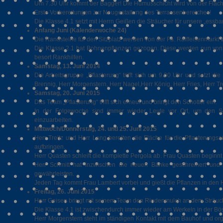
Um 7.30 Uhr kommt der Bagger! Die Humusschicht wird von der Fläche,
Erste Vorbereitungen zur Neugestaltung des Terrassenbereiches!
Die Klasse 4.1 setzt mit Herrn Geißen die Sträucher für unsere „essb
Anfang Juni (Kalenderwoche 24)
Die Randsteine für den Sitzplatz werden von der Fa. Raiffeisenmarkt 
Die Klasse 2.1 hat Bohnenpflanzen gezogen. Diese werden nun von 
besort Rankhilfen.
Samstag, 13. Juni 2014
Die Arbeitsgruppe „Pflasterung“ trifft sich um 9.00 Uhr und setzt di
Brennig, Herr Morgenstern, Herr Nagel,Herr König, Herr Fries, Herr T
Samstag, 20. Juni 2015
Das Team „Pflasterung“ trifft sich erneut und bringt den Schotter ein.
In der Folgewoche sind immer wieder Leute vor Ort, um den Sch
einzuarbeiten.
Mittwoch/Donnerstag, 24. und 25. Juni 2015
Herr Treitz und Herr Lang bereiten die Fläche für die Pflasterungsar
aufbringen.
Herr Quasten schleift die komplette Pergola ab. Frau Quasten beginn
Herr Schmitt hat inzwischen die neuen Bänke geschreinert und 
gewährleisten.
Jeden Tag kommt Frau Lambert vorbei und gießt die Pflanzen in den
Freitag, 26. Juni 2015
Herr Geisen bringt mit seinem Team den Rindenmulch an dem Sträuche
Die Klasse 4.1 ist zwischendurch immer wieder am Werkeln in der Bö
Herr Morgenstern steht im ständigen Kontakt mit dem Bauhof und orga