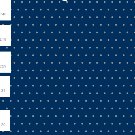
1:40
2:19
2:29
3:34
2:20