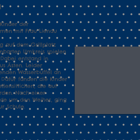
1
Kinder der
men mit Frau Lienau
.
g auf dem Grillplatz
inbarten Umkreis spielen
Dabei entstand in
us Ästen. Leider
enden Wasserbüffel an
 Dafür fanden die Kinder
lensittichen, die auf
rden.
Nach einer
de um den Weiher, ging
ur Schule.