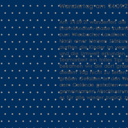
Wandertag am 24.09.2
Am 24.09.21 wanderten die 
Erdmännchen-Klasse zusam
zum Wiesbacher Landheim
Nach einer kleinen Stärkun
durften die Kinder im vere
und die Umwelt erkunden. 
Teamarbeit ein tolles Tipi a
bekamen wir die dort gras
diesem Tag nicht zu sehen.
großen Gefallen an den Wel
dem Gelände gehalten we
gemeinsamen Abschlussrun
es für alle wieder zurück z