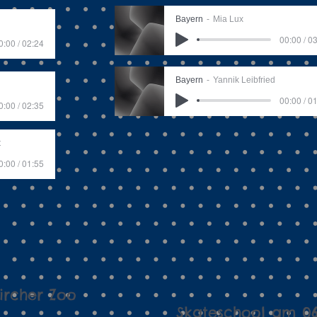
Bayern
Mia Lux
00:00 / 0
0:00 / 02:24
Bayern
Yannik Leibfried
00:00 / 0
0:00 / 02:35
t
0:00 / 01:55
ircher Zoo
Skateschool am 06