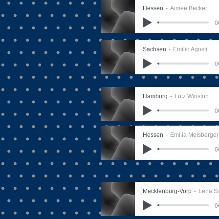
Hessen
Aimee Becker
0
Sachsen
Emilio Agosti
0
Hamburg
Luiz Winston
0
Hessen
Emilia Meisberger
0
Mecklenburg-Vorp
Lena S
0