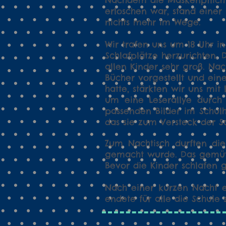
Nachdem die Maskenpflich
erloschen war, stand einer
nichts mehr im Wege.
Wir trafen uns um 18 Uhr i
Schlafplätze herzurichten.
allen Kinder sehr groß. Na
Bücher vorgestellt und ein
hatte, stärkten wir uns mit
um eine Leserallye durch 
passenden Bilder im Schulh
das sie zum Versteck der Sc
Zum Nachtisch durften di
gemacht wurde. Das gemütl
Bevor die Kinder schlafen 
Nach einer kurzen Nacht 
endete für alle die Schule