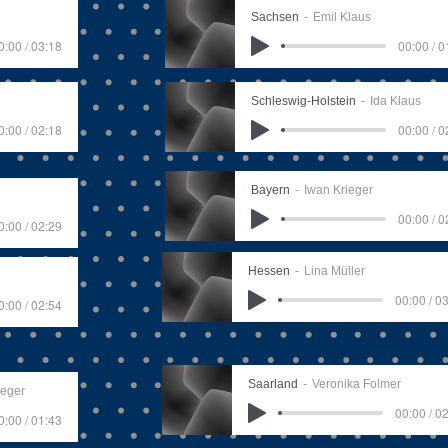
Sachsen
Emil Klaus
0:00 / 03:18
00:00 / 0
Schleswig-Holstein
Ida Klaus
0:00 / 02:18
00:00 / 0
Bayern
Iwan Krieger
00:00 / 0
0:00 / 02:29
Hessen
Lina Müller
00:00 / 0
0:00 / 02:54
Saarland
Veronika Folmer
ieger
00:00 / 0
0:00 / 01:43