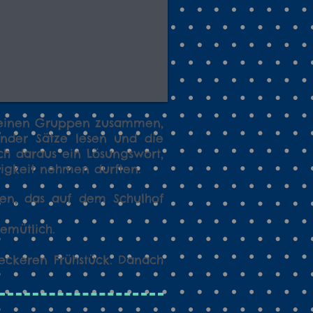
kleinen Gruppen zusammen,
inder Sätze lesen und die
ch daraus ein Lösungswort,
inigkeit nehmen durften.
en, das auf dem Schulhof
gemütlich.
eckeren Frühstück. Danach