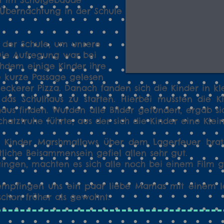
t im Schulgebäude
 Übernachtung in der Schule
n der Schule, um unsere
 Die Aufregung war bei
chdem einige Kinder ihre
e kurze Passage gelesen
 leckerer Pizza.
Danach fanden sich die Kinder in 
das Schulhaus zu starten. Hierbei mussten die K
aus finden. Wurden alle Bilder gefunden, ergab si
hatztruhe führte, aus der sich die Kinder eine Kle
e Kinder Marshmallows über dem Lagerfeuer brat
iche Beisammensein gefiel allen sehr gut.
gingen, machten es sich alle noch bei einem Film 
empfingen uns ein paar liebe Mamas mit einem l
 schon früher als gewohnt.