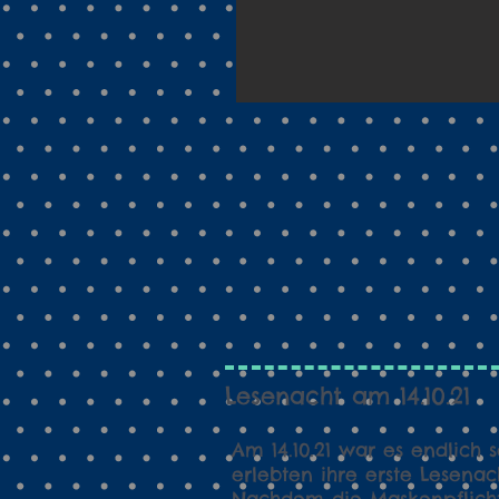
Lesenacht am 14.10.21
Am 14.10.21 war es endlich 
erlebten ihre erste Lesenac