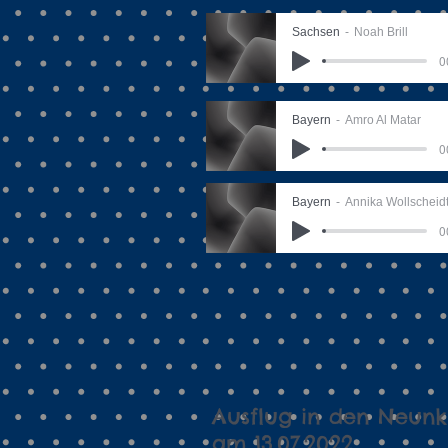
Sachsen
Noah Brill
0
Bayern
Amro Al Matar
0
Bayern
Annika Wollscheid
0
Ausflug in den Neunk
am 13.07.2022