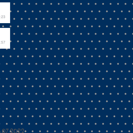
3:23
1:57
.07.2022