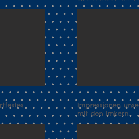
tfestes
Impressionen uns
mit den Imkern