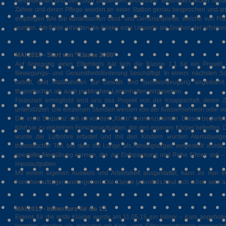
Getreidearten und den dazu passenden Brotsorten. Besonders lecker fande
Zähne und deren Pflege wurden an einer Station genau besprochen und an
empfingen alle die kunterbunten Obst- und Gemüsespieße, welche von Fra
wurden. Am Ende erhielten die Kinder eine Urkunde als Zeichen der erfolgr
MAI 2015 - Start von "Klasse 2000"
Auf Anregung eines Elternteils hat sich die Klasse 1.1 für ein Projek
Bewegungs- und Gesundheitsförderung beschäftigt. In einem nächsten Sch
betrifft, sind Maßnahmen zur Gewalt- und Suchtvorbeugung angedacht. 
theoretischen als auch praktischen Lerninhalten vorgesehen.
Finanziell ermöglicht wird uns das Projekt von der Knappschaft, deren Z
unterstützen. Die einzelnen Stunden werden von der Klassenlehrerin oder von
Die erste Sequenz sah es vor den „Klaro“ kennenzulernen. Dieser begleitet
führt sie zu einzelnen Forscheraufgaben, die den eigenen Körper betreffen. 
wurde die Luftröhre ertastet und mit den Kindern wurden Atemübungen
theoretischer Teil, bei dem die Lunge als Atmungsorgan vorgestellt wurde, 
spezielle Atemübung kennen, die zur Entspannung und Ruhe führen soll –
Hausaufgaben.
Mit einem eigenen Ausweis und Arbeitsheft ausgestattet, kann es nun i
Forscheraufträgen weitergehen. Die Klasse jedenfalls freut sich schon sehr 
MAI 2015 - Inlinerkurs für die 1.1
Eigens für die erste Klasse wurde am 11.05.15 ein Inliner – Kurs angeboten