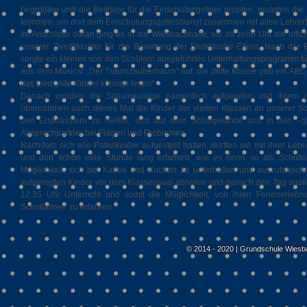
begrüßten und die Beiträge für die Einschulungsfeier probten, mussten die
kommen, um dort dem Einschulungsgottesdienst zusammen mit allen Lehrer
Im Anschluss daran ging es in die Wiesbachhalle, wo ab zehn Uhr die offizie
unserer Zweitklässler für die Bewirtung der Erstklässler-Eltern. Nach der
sorgte ein kleines von den Schülern ausgeführtes Unterhaltungsprogramm für
aus dem Musical „Der Traumzauberbaum“ auf, die dritte Klasse gab ein ABC
das Lied „Alle Kinder können lesen“.
Danach wurden die Schulneulinge namentlich aufgerufen und ihrem je
übernahmen auch dieses Mal die Kinder der vierten Klassen an unserer S
den Erstklässlern zu helfen, sich auf dem Schulgelände und in den –g
Ansprechpartner bei Fragen und Problemen.
Nachdem sich alle Patenkinder aufgestellt hatten, durften sie mit ihrer Le
und dort schon eine Stunde lang erfahren, wie es denn so als Schulki
Möglichkeit, sich bei Kaffee und Kuchen zu unterhalten und auszutausch
aufgeregten Kinder vor dem Klassensaal abholen und danach den Tag auskli
12.35 Uhr Unterricht und somit die Möglichkeit, von ihren Ferienerleb
Schuljahres zu erfahren.
© 2014 - 2020 | Grundschule Wiesb