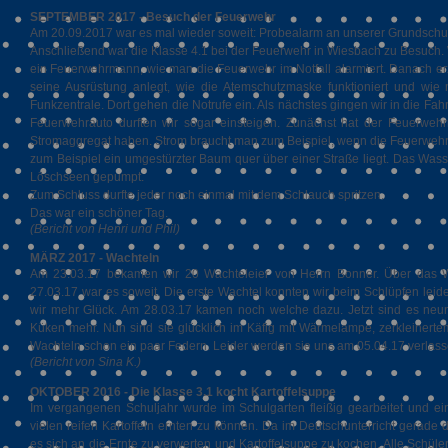
SEPTEMBER 2017 - Besuch der Feuerwehr
Am 20.09.2017 war es mal wieder soweit: Probealarm an unserer Grundschu
Anschließend war die Klasse 4.1 bei der Feuerwehr in Wiesbach zu Besuch. W
ein Feuerwehrmann, wie man die Feuerwehr im Notfall alarmiert. Danach 
seine Ausrüstung anlegt, wie die Atemschutzmaske funktioniert und wie 
Funkzentrale. Dort gehen die Notrufe ein. Als nächstes gingen wir in die Fah
Feuerwehrauto durften wir sogar einsteigen. Zunächst hat der Feuerwehr
Stromaggregat haben. Strom braucht man zum Beispiel, wenn die Feuerwe
zum Beispiel ein umgestürzter Baum quer über einer Straße liegt. Das Was
Löschseen gepumpt.
Zum Schluss durfte jeder noch einmal mit dem Schlauch spritzen.
Das war ein schöner Tag.
(Bericht von Henri und Phil)
MÄRZ 2017 - Wachteln
Am 23.03.17 bekamen wir 20 Wachteleier von Herrn Bonner. Über das W
27.03.17 war es soweit. Die erste Wachtel konnten wir beim Schlüpfen leid
wir mehr Glück. Am 28.03.17 kamen noch welche dazu. Jetzt sind es neun
Küken mehr. Nun sind sie glücklich im Käfig mit Wärmelampe, zerkleinerte
Wachteln schon ein paar Federn. Leider werden sie uns am 05.04.17 verlasse
(Bericht von Sina K.)
OKTOBER 2016 - Die Klasse 3.1 kocht Kartoffelsuppe
Im vergangenen Schuljahr wurde im Schulgarten fleißig gearbeitet und e
vielen reifen Kartoffeln ernten zu können. Da im Deutschunterricht gerade 
es sich an die Ernte zu verwerten und Kartoffelsuppe zu kochen. Alle Schüle