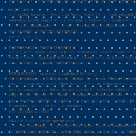
aufgeplatzt. Wir hatten aber sehr viel Spaß, obwohl die Tische nach der Arbei
MÄRZ 2018
Anfang März hat unsere Klasse zum Thema „Wetter“ ein Lapbook gebastelt. 
viele Arbeitsblätter bearbeiten, die man dann ausschneidet und aufklebt N
Anschließend klebt man die fertigen Sachen auf. Zu guter Letzt dekoriert ma
man es seiner Lehrerin zur Bewertung ab.
(von Maya & Lilly)
FEBRUAR 2018 - Faschingsgirlanden
Am 8.2.18 hat unsere Klasse im Kunstunterricht eine Riesengirlande für Fas
sie mit 15 Kindern gebastelt. Sie war in drei Stunden fertig; sie hat uns viel A
(Phil, Vanessa, Lilly, Maya, Leonhard & Niklas)
FEBRUAR 2018 - so war es damals im 2. Weltkrieg
Am Donnerstag, dem 8.2.18, kam eine ältere Dame in die Klasse 4.1. Sie e
war. 1933 ging sie in ihrer Kindheit zu einer Schule in Hüttigweiler. Sie er
eine Synagoge angezündet wurde, und dass die Kinder bei der Feldarbeit hel
knapp wurde. Sie hat auch davon gesprochen, dass ihr Vater von einer 
direkt ins Herz getroffen. Außerdem hat sie unsere Fragen beantwort
Krankenhaus und er hat alles gut überstanden.
(von Leonhard & Niklas)
OKTOBER 2017 - Ein Morgen im Wald
An einem kühlen Morgen ging die Klasse 4.1 in den Wald. Wir sammelten Blätt
Wir sahen verschiedene Baumarten: Birke, Buche, Eiche und Linde. Unter