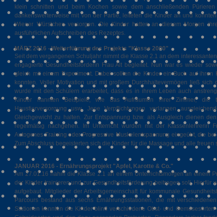
klein schnitten und beim Kochen sowie dem anschließenden Pürieren 
dankenswerterweise mit von der Partie, leiteten die Kinder an und konnte
Wiener Würstchen versorgen. Die Kinder hatten an diesem Morgen ih
ausführlichen Aufschreiben des Rezeptes.
MÄRZ 2016 - Weiterführung des Projekts "Klasse 2000"
Seit dem vergangenen Schuljahr nimmt die Klasse 2.1 an dem interessanten P
engagierte Gesundheitsförderin Frau Alt begleitet. Nun war es wieder sowe
gleich mit einem Experiment. Dabei sollten die Kinder ein Buch auf ihren
konnten. Voller Motivation und mit großem Durchhaltevermögen ließ sich d
wurde mit den Schülern erarbeitet, dass es in ihrem Leben auch anstren
Kinder nannten Beispiele, wie das Aufräumen ihrer Zimmer, die t
Haustierversorgung usw. Jene Verpflichtungen verlangen ausgleich
Gleichgewicht zu halten. Zur Entspannung bzw. als Ausgleich dienen den
regelmäßig nachgehen. Im Unterricht wurden mit der Klassenlehrerin
Autogenes Training oder Progressive Muskelentspannung eingeübt, die bei 
Zum Abschluss begeisterten sich die Kinder für die Massage und alle freuen
JANUAR 2016 - Ernährungsprojekt "Apfel, Karotte & Co."
Am 27.01.16 nahm die Klasse 2.1 an einem Unterrichtsmorgen an einem Pro
der Kinder trainieren und zur Gesundheitsförderung beitragen soll. Hierfür
aufgebaut. Mitglieder der Arbeitsgemeinschaft für kommunale Gesundheitsf
Parcours bestand aus sechs Ernährungsstationen, die mit verschieden
Stationen konnten die Kinder blind verschiedene Obst- und Gemüsesorten er