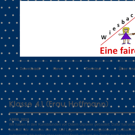
Downloads
News
Termine
Über un
Klasse 4.1 (Frau Hoffmann)
APRIL 2018
Wir haben in den Kunststunden vor Ostern Gipseier gebastelt. Dafür hat unser
schnell! Wir mussten vier bis fünf Lagen Gips auf aufgeblasene Luftballon