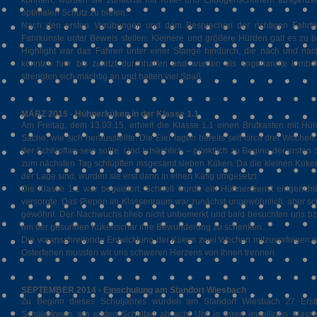
konnten, wurden sie zunächst mit Knie- und Ellbogenschonern ausgerüste
optimalen Schutz zu bieten.
Nach den ersten Vorübungen und dem Besprechen der richtigen Fahrtech
Fahrkünste unter Beweis stellen. Kleinere und größere Hürden galt es zu 
Highlight war das Fahren unter einer Stange hindurch, die nach und na
konnten hier bis zuletzt durchhalten und wurden als sogenannte Limbok
strengten sich mächtig an und hatten viel Spaß.
MÄRZ 2015 - Hühnerküken in der Klasse 1.1
Am Freitag, dem 13.03.15, erhielt die Klasse 1.1 einen Brutkasten mit H
Sache, wie sich herausstellte. Die Eier lagen bereits seit circa drei Woche
der Schlüpftag sein sollte. Und tatsächlich – pünktlich zu Beginn der erste
zum nächsten Tag schlüpften insgesamt sieben Küken. Da die kleinen Küken
der Lage sind, wurden sie erst dann in einen Käfig umgesetzt.
Die Klasse 1.1 war begeistert. Schnell wurde ein Hühnerdienst eingericht
versorgte. Das Piepen im Klassenraum war zunächst ungewöhnlich, aber sc
gewöhnt. Der Nachwuchs blieb nicht unbemerkt und bald besuchten uns bz
um der gesunden Kükenschar ihre Bewunderung zu schenken.
Die voranschreitende Entwicklung der Küken zwei Wochen mitzuverfolgen wa
Osterferien mussten wir uns schweren Herzens von ihnen trennen.
SEPTEMBER 2014 - Einschulung am Standort Wiesbach
Zu Beginn dieses Schuljahres wurden am Standort Wiesbach 27 Erstkl
SchülerInnen am ersten Schultag ab acht Uhr in ihren jeweiligen Kla