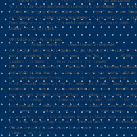
Schuh blieb stecken. Nach einer Weile bekamen wir ihn aus dem Matsch.
Wir sind an die Quelle des Wiesbachs gewandert. Frau Hoffmann hat uns erklä
Auf dem Rückweg zur Schule sahen wir verschiedene Farnarten und Blumen
den Klassenraum und aßen etwas. Anschließend mussten wir noch ein bissche
Dann klingelte es und wir durften nach Hause gehen. Das war ein schöner T
(Autoren: Moritz R., Henri E.)
OKTOBER 2017 - Wildniscamp
Ausflug zum Wildniscamp im Nationalpark Hunsrück-Hochwald
Am 17.10.17 fuhren wir, die Klasse 4.1 der Grundschule Wiesbach, mit 
Integrationshelferin Steffi zu einer spannenden Tagesfahrt ins Wildni
Saarland in Verbindung mit Herzenssache e. V. eingeladen.
Um 8:00 Uhr starteten wir mit dem Bus von Wiesbach in Richtung Hochwal
vom NABU ab und ging mit uns zum Camp, wo wir uns in einem Sitzkreis m
dann auch eine weitere Betreuerin mit einem Hund kennen. Danach gab es e
Frisch gestärkt wanderten wir zu einer „Keltenburg“. Zuerst habe
zusammengeschoben. Unterwegs entdeckten wir dann noch einen Brunnen,
jeder hat einen kräftigen Schluck Wasser getrunken. Danach sind wir z
durften. Nach einigen Minuten sind wir weitergewandert und an der Mauer
uns etwas über die Kelten und wie sie gelebt und gebaut haben. Während ein
Eichhörnchen versteckt und gelernt, wie Fledermäuse Beute zu fangen.
Zurück im Wildniscamp gab es leckere Burger zu Mittag. Nach dem Essen 
gebaut. Am Ende des Tages verabschiedeten wir uns noch im Sitzkreis. Mi
Uhr zurück nach Wiesbach. Diesen Tag werden wir so schnell nicht vergesse
(Autoren: Emil Z., Noah M.)